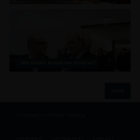
Wir lassen Aussitzen nicht zu!“
MEHR
Homepage von Stefanie Vogelsang
IMPRESSUM
DATENSCHUTZ
KONTAKT