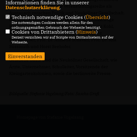
Informationen finden Sie in unserer
Dankward Buwitt initiierte Veranstaltungsreihe als
Datenschutzerklärung
.
Austausch zwischen Politik und Neuköllner Gesellschaft.
Technisch notwendige Cookies (
Übersicht
)
Die Veranstaltung zeichnet sich durch hochkarätige
Die notwendigen Cookies werden allein für den
Redner der Bundespolitik aus, u.a. Dr. Helmut Kohl,
ordnungsgemäßen Gebrauch der Webseite benötigt.
Cookies von Drittanbietern (
Hinweis
)
Friedrich Bohl, Friedrich Merz, Prof. Dr. Heinz
Derzeit verzichten wir auf Scripte von Drittanbietern auf der
Riesenhuber, Prof. Dr. Annette Schavan, Prof. Dr. Rita
Webseite.
Süssmuth und Horst Seehofer.
Einverstanden
Geladene Gäste sind die Neuköllner Gesellschaft, wie
Ärzte, Unternehmer, Schulleiter, Vorsitzende der
Kleingartenkolonien, sowie die berlinweite Presse.
Bildquelle: Stefanie Vogelsang/Foto: Sascha Groß
Homepage von Stefanie Vogelsang