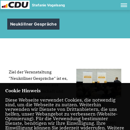
Stefanie Vogelsang
Neuköllner Gespräche
Ziel der Veranstaltung
"Neuköllner Gespräche" ist es,
ausgewählten Gästen aus
Cookie Hinweis
Gesellschaft, Wirtschaft und
Politik in Neukölln die
Diese Webseite verwendet Cookies, die notwendig
Möglichkeit zu geben, mit besonderen politischen
sind, um die Webseite zu nutzen. Weiterhin
verwenden wir Dienste von Drittanbietern, die uns
Persönlichkeiten ins direkte Gespräch zu kommen.
helfen, unser Webangebot zu verbessern (Website-
Optmierung). Für die Verwendung bestimmter
Dienste, benötigen wir Ihre Einwilligung. Ihre
Die Veranstaltung "Neuköllner Gespräche" ist eine 1992
Einwilligung können Sie jederzeit widerrufen. Weitere
vom damaligen Neuköllner Bundestagsabgeordneten