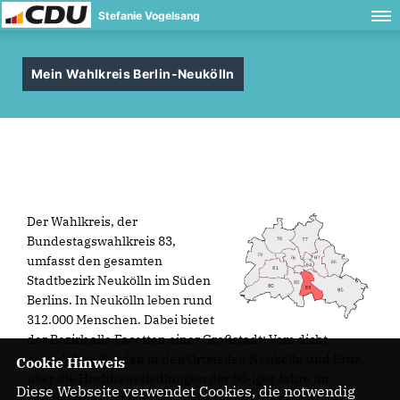
Stefanie Vogelsang
Mein Wahlkreis Berlin-Neukölln
Der Wahlkreis, der
Bundestagswahlkreis 83,
umfasst den gesamten
Stadtbezirk Neukölln im Süden
Berlins. In Neukölln leben rund
312.000 Menschen. Dabei bietet
der Bezirk alle Facetten einer Großstadt: Vom dicht
besiedelten Norden in den Ortsteilen Neukölln und Britz,
Cookie Hinweis
über die Hochhaussiedlungen der 60-iger Jahre im
Diese Webseite verwendet Cookies, die notwendig
Ortsteil Gropiusstadt, bis zu den vorstädtisch