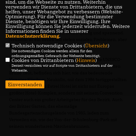
sind, um die Webseite zu nutzen. Weiterhin
aufgelockerten, teils dörflichen Strukturen in den
verwenden wir Dienste von Drittanbietern, die uns
helfen, unser Webangebot zu verbessern (Website-
Ortsteilen Buckow und Rudow.
Optmierung). Für die Verwendung bestimmter
Dienste, benötigen wir Ihre Einwilligung. Ihre
Einwilligung können Sie jederzeit widerrufen. Weitere
In Neukölln leben Menschen aus 165 Nationen
Informationen finden Sie in unserer
zusammen, dies macht den Bezirk quirlig und spannend.
Datenschutzerklärung
.
Neukölln ist ein Bezirk mit vielen sozialen Problemen, aber
Technisch notwendige Cookies (
Übersicht
)
auch unendlich vielen Chancen.
Die notwendigen Cookies werden allein für den
ordnungsgemäßen Gebrauch der Webseite benötigt.
Bedeutende Baudenkmäler, wie das bekannte UNESCO-
Cookies von Drittanbietern (
Hinweis
)
Derzeit verzichten wir auf Scripte von Drittanbietern auf der
Weltkulturerbe, die Hufeisen-Siedlung des Architekten
Webseite.
Bruno Taut, befinden sich hier, wie das bedeutende
Vivantes Klinikum Neukölln, mit dem 1986 fertiggestellten
Einverstanden
Kleihues-Bau. Das Estrel Hotel ist nicht nur Europas
größter Hotel-Komplex, sondern mit seinem Convention
Center auch ein großer Arbeitgeber für den Bezirk. Auch
der Britzer Garten, das ehemalige
Bundesgartenschaugelände von 1985, laden zum
Verweilen ein, wie der Von-der-Schulenburg-Park mit
seinem wunderbaren Märchenbrunnen.