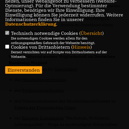
helfen, unser Webangebot zu verbessern (Website-
Optmierung). Für die Verwendung bestimmter
In den Ausschüssen konzentrieren sich die Abgeordneten
Dienste, benötigen wir Ihre Einwilligung. Ihre
auf ein Teilgebiet der Politik. Sie beraten alle
Einwilligung können Sie jederzeit widerrufen. Weitere
dazugehörigen Gesetze vor der Beschlussfassung im
Informationen finden Sie in unserer
Datenschutzerklärung
.
Parlament und versuchen, bereits im Ausschuss einen
mehrheitsfähigen Kompromiss zu finden.
Technisch notwendige Cookies (
Übersicht
)
Die notwendigen Cookies werden allein für den
ordnungsgemäßen Gebrauch der Webseite benötigt.
Cookies von Drittanbietern (
Hinweis
)
Derzeit verzichten wir auf Scripte von Drittanbietern auf der
Ich war während meiner Mitgliedschaft im Deutschen
Webseite.
Bundestag Mitglied
des Ausschusses für
Gesundheit
Einverstanden
des
Haushaltsausschusses
des
Petitionsausschusses
des Unterausschusses des Haushaltsausschusses zu
Fragen der Europäischen Union
der
Enquete-Kommission
"Wachstum, Wohlstand,
Lebensqualität" - Wege zu nachhaltigem Wirtschaften