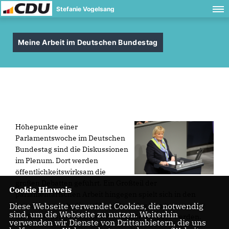
Stefanie Vogelsang
Meine Arbeit im Deutschen Bundestag
Höhepunkte einer
Parlamentswoche im Deutschen
Bundestag sind die Diskussionen
im Plenum. Dort werden
öffentlichkeitswirksam die
großen Debatten geführt. Ein Großteil der
Cookie Hinweis
parlamentarischen Arbeit hingegen spielt sich in den
Diese Webseite verwendet Cookies, die notwendig
Ausschüssen ab, die auf Beschluss des Bundestages für
sind, um die Webseite zu nutzen. Weiterhin
die Dauer der gesamten Wahlperiode gebildet werden.
verwenden wir Dienste von Drittanbietern, die uns