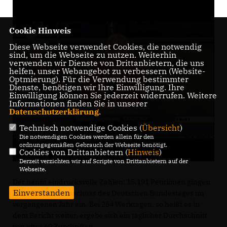
Cookie Hinweis
Diese Webseite verwendet Cookies, die notwendig
sind, um die Webseite zu nutzen. Weiterhin
verwenden wir Dienste von Drittanbietern, die uns
helfen, unser Webangebot zu verbessern (Website-
Optmierung). Für die Verwendung bestimmter
Dienste, benötigen wir Ihre Einwilligung. Ihre
Einwilligung können Sie jederzeit widerrufen. Weitere
Informationen finden Sie in unserer
Datenschutzerklärung
.
Technisch notwendige Cookies (
Übersicht
)
Die notwendigen Cookies werden allein für den
ordnungsgemäßen Gebrauch der Webseite benötigt.
Cookies von Drittanbietern (
Hinweis
)
Derzeit verzichten wir auf Scripte von Drittanbietern auf der
Webseite.
Der nennt eindrucksvolle Zahlen: 15.191 Petitionen gingen
Einverstanden
beim Petitionsausschuss des Deutschen Bundestages im
vergangenen Jahr ein. Bei 254 Werktagen, so heißt es in
dem Bericht weiter, ergebe sich ein täglicher Durchschnitt
von etwa 60 Zuschriften.