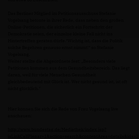
Das Berliner Mitglied im Petitionsausschuss Stefanie
Vogelsang betonte in ihrer Rede, dass neben den großen
Online-Petitionen, die sicherlich ein Fortschritt der
Demokratie seien, der einzelne kleine Fall nicht ins
Hintertreffen geraten dürfe.“Wichtig ist, dass die Politik
solche Begehren genauso ernst nimmt!“ so Stefanie
Vogelsang.
Weiter stellte die Abgeordnete fest: „Besonders viele
Petitionen kommen aus dem Gesundheitsbereich. Das liegt
daran, weil für viele Menschen Gesundheit
gleichbedeutend mit Glück ist. Wer nicht gesund ist, ist oft
nicht glücklich."
Hier können Sie sich die Rede von Frau Vogelsang live
anschauen:
http://www.bundestag.de/Mediathek/index.jsp?
isLinkCallPlenar=1&action=search&contentArea=details&ids