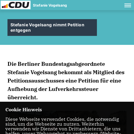
Stefanie Vogelsang
Stefanie Vogelsang nimmt Petition
entgegen
Die Berliner Bundestagsabgeordnete
Stefanie Vogelsang bekommt als Mitglied des
Petitionsausschusses eine Petition für eine
Aufhebung der Lufverkehrssteuer
überreicht.
Cookie Hinweis
Diese Webseite verwendet Cookies, die notwendig
sind, um die Webseite zu nutzen. Weiterhin
verwenden wir Dienste von Drittanbietern, die uns
helfen, unser Webangebot zu verbessern (Website-