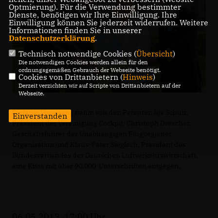
Optmierung). Für die Verwendung bestimmter
Dienste, benötigen wir Ihre Einwilligung. Ihre
Einwilligung können Sie jederzeit widerrufen. Weitere
Informationen finden Sie in unserer
Datenschutzerklärung
.
Technisch notwendige Cookies (
Übersicht
)
Die notwendigen Cookies werden allein für den
ordnungsgemäßen Gebrauch der Webseite benötigt.
Cookies von Drittanbietern (
Hinweis
)
Derzeit verzichten wir auf Scripte von Drittanbietern auf der
Webseite.
Stefanie Vogelsang nahm von den Petenten Ilja Schulz,
Einverstanden
Präsident der Vereinigung Cockpit, Christoph Drescher,
Geschäftsführer der Unabhängigen Flugbegleiter
Organisation und Klaus-Peter Siegloch, Präsident des
Bundesverbandes der Deutschen Luftverkehrswirtschaft,
eine Kiste mit über 90.000 Unterschriften entgegen.
06.05.2013, 17:00 Uhr