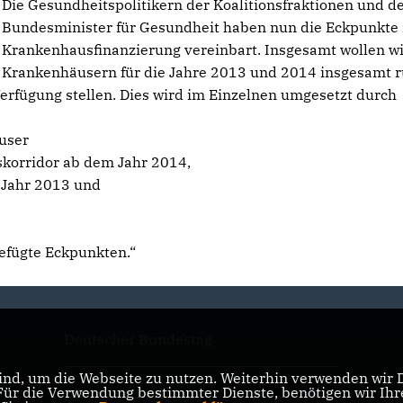
Die Gesundheitspolitikern der Koalitionsfraktionen und d
Bundesminister für Gesundheit haben nun die Eckpunkte 
Krankenhausfinanzierung vereinbart. Insgesamt wollen w
Krankenhäusern für die Jahre 2013 und 2014 insgesamt 
Verfügung stellen. Dies wird im Einzelnen umgesetzt durch
user
skorridor ab dem Jahr 2014,
m Jahr 2013 und
gefügte Eckpunkten.“
Deutscher Bundestag
nd, um die Webseite zu nutzen. Weiterhin verwenden wir Di
r die Verwendung bestimmter Dienste, benötigen wir Ihre 
CDU/CSU-Fraktion