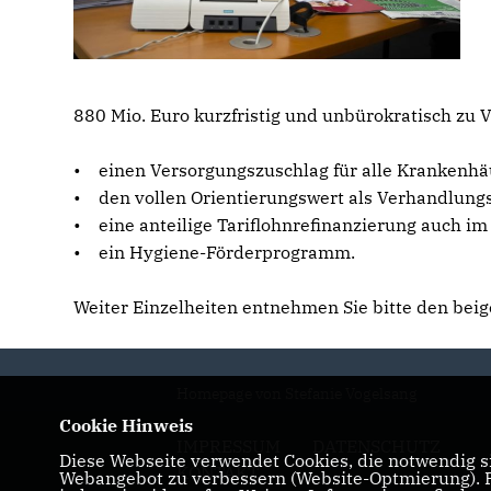
880 Mio. Euro kurzfristig und unbürokratisch zu 
• einen Versorgungszuschlag für alle Krankenhä
• den vollen Orientierungswert als Verhandlung
• eine anteilige Tariflohnrefinanzierung auch i
• ein Hygiene-Förderprogramm.
Weiter Einzelheiten entnehmen Sie bitte den bei
Homepage von Stefanie Vogelsang
Cookie Hinweis
IMPRESSUM
DATENSCHUTZ
Diese Webseite verwendet Cookies, die notwendig si
KONTAKT
Webangebot zu verbessern (Website-Optmierung). Fü