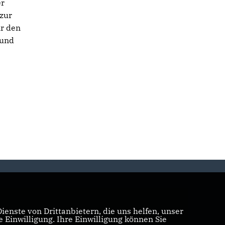
er
zur
ir den
rund
enste von Drittanbietern, die uns helfen, unser
Einwilligung. Ihre Einwilligung können Sie