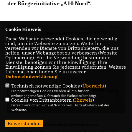
der Bürgerinitiative „A10 Nord“.
Cookie Hinweis
Diese Webseite verwendet Cookies, die notwendig
sind, um die Webseite zu nutzen. Weiterhin
verwenden wir Dienste von Drittanbietern, die uns
helfen, unser Webangebot zu verbessern (Website-
Optmierung). Für die Verwendung bestimmter
Dienste, benötigen wir Ihre Einwilligung. Ihre
Einwilligung können Sie jederzeit widerrufen. Weitere
Informationen finden Sie in unserer
Datenschutzerklärung
.
Technisch notwendige Cookies (
Übersicht
)
Die notwendigen Cookies werden allein für den
ordnungsgemäßen Gebrauch der Webseite benötigt.
Cookies von Drittanbietern (
Hinweis
)
Derzeit verzichten wir auf Scripte von Drittanbietern auf der
Webseite.
Einverstanden
In und um Birkenwerder sind derzeit mehrere
Großprojekte in Planung: Der sechstreifige Ausbau der