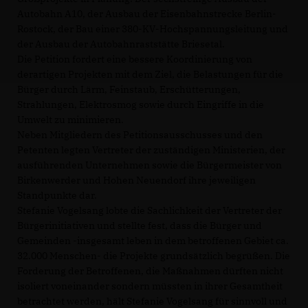
Autobahn A10, der Ausbau der Eisenbahnstrecke Berlin-
Rostock, der Bau einer 380-KV-Hochspannungsleitung und
der Ausbau der Autobahnraststätte Briesetal.
Die Petition fordert eine bessere Koordinierung von
derartigen Projekten mit dem Ziel, die Belastungen für die
Bürger durch Lärm, Feinstaub, Erschütterungen,
Strahlungen, Elektrosmog sowie durch Eingriffe in die
Umwelt zu minimieren.
Neben Mitgliedern des Petitionsausschusses und den
Petenten legten Vertreter der zuständigen Ministerien, der
ausführenden Unternehmen sowie die Bürgermeister von
Birkenwerder und Hohen Neuendorf ihre jeweiligen
Standpunkte dar.
Stefanie Vogelsang lobte die Sachlichkeit der Vertreter der
Bürgerinitiativen und stellte fest, dass die Bürger und
Gemeinden -insgesamt leben in dem betroffenen Gebiet ca.
32.000 Menschen- die Projekte grundsätzlich begrüßen. Die
Forderung der Betroffenen, die Maßnahmen dürften nicht
isoliert voneinander sondern müssten in ihrer Gesamtheit
betrachtet werden, hält Stefanie Vogelsang für sinnvoll und