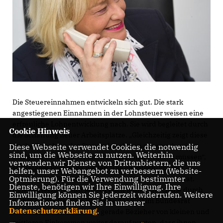
Die Steuereinnahmen entwickeln sich gut. Die stark
angestiegenen Einnahmen in der Lohnsteuer weisen eine
erfreuliche Lohnentwicklung nach. Sie wird begleitet durch
Cookie Hinweis
die Schaffung neuer Arbeitsplätze. „Gleichzeitig zeigt diese
starke Zunahme der Steuereinnahmen aber auch, wie
Diese Webseite verwendet Cookies, die notwendig
sind, um die Webseite zu nutzen. Weiterhin
dringend wir uns der kalten Progression widmen müssen“,
verwenden wir Dienste von Drittanbietern, die uns
so Stefanie Vogelsang weiter. “Die christlich-liberale
helfen, unser Webangebot zu verbessern (Website-
Optmierung). Für die Verwendung bestimmter
Koalition hat ihren Gesetzesentwurf schon lange parat.
Dienste, benötigen wir Ihre Einwilligung. Ihre
Eine Umsetzung wird jedoch noch immer durch die durch
Einwilligung können Sie jederzeit widerrufen. Weitere
nichts gerechtfertigte Blockade der SPD im Bundesrat
Informationen finden Sie in unserer
Datenschutzerklärung
.
verhindert. Damit müssen gerade Bezieher von kleinen und
mittleren Einkommen weiter darauf warten, dass ihnen