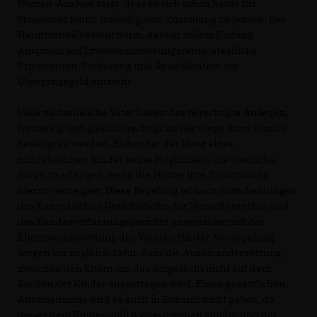
Nutzen-Analyse zeigt, dass es sich schon heute für
Minijobber lohnt, freiwillig eine Zuzahlung zu leisten. Der
Hauptvorteil besteht darin, dass in vollem Umfang
Anspruch auf Erwerbsminderungsrente, staatliche
Privatrenten-Förderung und Rehabilitation mit
Übergangsgeld entsteht.
Viele nichteheliche Väter haben das berechtigte Anliegen,
frühzeitig und gleichberechtigt an der Sorge ihres Kindes
beteiligt zu werden. Bisher hat der Vater eines
nichtehelichen Kindes keine Möglichkeit, die elterliche
Sorge zu erlangen, wenn die Mutter ihre Zustimmung
hierzu verweigert. Diese Regelung ist nach Entscheidungen
des Europäischen Gerichtshofes für Menschenrechte und
des Bundesverfassungsgerichts unvereinbar mit der
Elternverantwortung des Vaters. „Mit der Neuregelung
sorgen wir zugleich dafür, dass die Auseinandersetzung
zwischen den Eltern um das Sorgerecht nicht auf dem
Rücken der Kinder ausgetragen wird. Einen gesetzlichen
Automatismus wird es auch in Zukunft nicht geben, da
dieser dem Kindeswohl widersprechen könnte und der