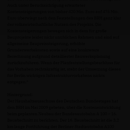
Auch unter Berücksichtigung erwarteter
Kostensteigerungen von bisher 420 Mio. Euro auf 475 Mio.
Euro überwiegt nach den Feststellungen des BRH ganz klar
der volkswirtschaftliche Nutzen des Projekts. Die
Kostensteigerungen bewegen sich in dem für große
Bauprojekte leider nicht unüblichen Rahmen und sind auf
allgemeine Baupreissteigerung, erhöhte
Grunderwerbskosten sowie auf eine konkretere
Berechnung aufgrund detaillierter Bauwerksplanung
zurückzuführen. Wenn der Planfeststellungsbeschluss für
das Vorhaben rechtskräftig ist, steht der Umsetzung dieses
für Berlin wichtigen Infrastrukturvorhabens nichts
entgegen.“
Hintergrund:
Der Haushaltsausschuss des Deutschen Bundestages hat
den BRH im Mai 2009 gebeten, über die Kostenentwicklung
beim geplanten Neubau der Bundesautobahn A 100 – 16.
Bauabschnitt zu berichten. Der 16. Bauabschnitt ist die 3,2
km lange Fortführung der Berliner Stadtautobahn A100