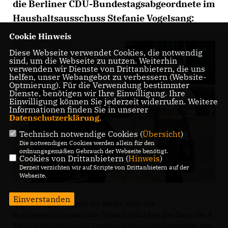
die Berliner CDU-Bundestagsabgeordnete im
Haushaltsausschuss Stefanie Vogelsang:
Cookie Hinweis
Diese Webseite verwendet Cookies, die notwendig
sind, um die Webseite zu nutzen. Weiterhin
verwenden wir Dienste von Drittanbietern, die uns
helfen, unser Webangebot zu verbessern (Website-
Optmierung). Für die Verwendung bestimmter
Dienste, benötigen wir Ihre Einwilligung. Ihre
Einwilligung können Sie jederzeit widerrufen. Weitere
Informationen finden Sie in unserer
Datenschutzerklärung
.
Technisch notwendige Cookies (
Übersicht
)
Die notwendigen Cookies werden allein für den
ordnungsgemäßen Gebrauch der Webseite benötigt.
Cookies von Drittanbietern (
Hinweis
)
Derzeit verzichten wir auf Scripte von Drittanbietern auf der
Webseite.
Einverstanden
Es ist ein gutes Signal für Berlin, dass der
Bundesrechnungshof die Wirtschaftlichkeit des Baus der A
100 von Neukölln nach Treptow eindrucksvoll bestätigt hat.