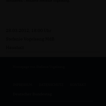
blockieren.“, erklärte Stefanie Vogelsang.
28.03.2012, 18:00 Uhr
Stefanie Vogelsang MdB
Haushalt
Homepage von Stefanie Vogelsang
IMPRESSUM
DATENSCHUTZ
KONTAKT
Deutscher Bundestag