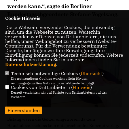
werden kann.“, sagte die Berliner
Bundestagsabgeordnete Stefanie Vogelsang.
Cookie Hinweis
Diese Webseite verwendet Cookies, die notwendig
sind, um die Webseite zu nutzen. Weiterhin
verwenden wir Dienste von Drittanbietern, die uns
helfen, unser Webangebot zu verbessern (Website-
Optmierung). Für die Verwendung bestimmter
Dienste, benötigen wir Ihre Einwilligung. Ihre
Einwilligung können Sie jederzeit widerrufen. Weitere
Informationen finden Sie in unserer
Datenschutzerklärung
.
Technisch notwendige Cookies (
Übersicht
)
Die notwendigen Cookies werden allein für den
ordnungsgemäßen Gebrauch der Webseite benötigt.
Cookies von Drittanbietern (
Hinweis
)
Derzeit verzichten wir auf Scripte von Drittanbietern auf der
Webseite.
Einverstanden
Bislang waren die Gelder eingefroren, da dem
Haushaltsausschuss kein entsprechendes Konzept vorlag.